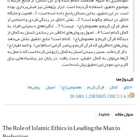
نمونه‌گیری به شیوهٴ هدفمند انجام شده و بر این اساس، از منابع مرتبط با
موضوع تحقیق، استفاده گردیده است. ابزار پژوهش نیز فیش‌برداری بوده
است. در این تحقیق، به این مسائل پاسخ داده شده است: 1 ـ اهمیت و جایگاه
اخلاق در اسلام چگونه است؟ 2 ـ نقش اخلاق در زندگی فردی و اجتماعی از
منظر قرآن کریم و معصومان(ع) چیست؟ 3 ـ انگیزه‌های دستیابی افراد به
کمال کدام است؟ 4 ـ اصول و روش‌های اخلاقی در رساندن انسان به کمال از
دیدگاه قرآن کریم و معصومان(ع) کدام است؟ نتایج تحقیق نشان می‌دهد
روش‌های اخلاقی‌ای که قرآن کریم و پیامبر گرامی اسلام(ص) و ائمه اطهار(ع)
ذکر کرده‌اند‌، مسیر رسیدن انسان به کمال را روشن کرده است که با عمل به
آن‌ها می‌توان به کمال حقیقی، دست یافت. در پایان نیز پیشنهادهایی برای
کاربردی نمودن این تحقیق بیان شده است.
کلیدواژه‌ها
اخلاق
کمال
قرآن کریم
معصومین(ع)
اصول
روش‌ها
20.1001.1.23833025.1392.3.1.6.3
عنوان مقاله
English
The Role of Islamic Ethics in Leading the Man to
Perfection