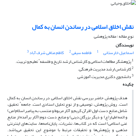
نقش اخلاق اسلامی در رساندن انسان به کمال
نوع مقاله : مقاله پژوهشی
نویسندگان
3
2
1
اسماعیل خارستانی
فاطمه سیفی
کاظم منافی شرف آباد
1
پژوهشگر مطالعات اسلامی و کارشناس ارشد تاریخ و فلسفهٴ تعلیم و تربیت.
2
کارشناس ارشد مدیریت فرهنگی.
3
دانشجوی دکتری مدیریت آموزشی
چکیده
هدف پژوهش حاضر بررسی نقش اخلاق اسلامی در رساندن انسان به کمال
است. روش پژوهش، توصیفی و از نوع تحلیل اسنادی است. جامعهٴ تحقیق،
شامل منابع دست اول (قرآن کریم و آثار مربوط و منتسب به پیامبر اسلام(ص)
و ائمه اطهار(ع) و دیگر بزرگان دینی) و منابع دست دوم (آثار برآمده از منابع
غنی اسلامی) است که در کتاب‌ها، نشریات، پایان‌نامه‌ها، سایت‌های اینترنتی
مذهبی و پژوهش‌ها و تحقیقات مرتبط با موضوع این تحقیق می‌باشد.