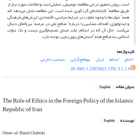
است. روش تحقیق در این مطالعه، توصیفی ـ تحلیلی است و اطلاعات مورد نیاز از
طریق مطالعهٴ کتابخانه‌ای گردآوری شده است. این مطالعه نشان می‌دهد که
همهٴ دولت‌ها با وجود تفاوت در شرایط سیاسی، اقتصادی، ارزش‌های فرهنگی
و ایدئولوژی، اهداف مشابهی را دربارهٴ منافع ملی در عرصهٴ بین‌الملل دنبال
می‌کنند. حال آن که در اسلام، ملت مبنای تصمیم‌گیری نیست و یک دولت
اسلامی، به منافع همهٴ انسان‌های روی زمین، توجه دارد.
کلیدواژه‌ها
اخلاق
اسلام
ایران
نوواقع‌گرایی
سیاست خارجی
20.1001.1.23833025.1392.3.1.2.9
عنوان مقاله
English
The Role of Ethics in the Foreign Policy of the Islamic
Republic of Iran
نویسنده
English
Omm-al-Banin Chaboki