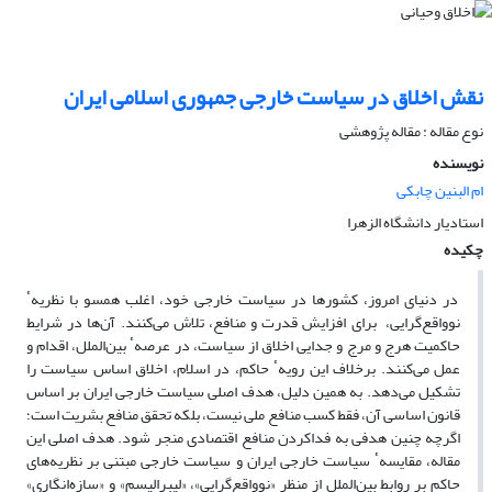
نقش اخلاق در سیاست خارجی جمهوری اسلامی ایران
نوع مقاله : مقاله پژوهشی
نویسنده
ام البنین چابکی
استادیار دانشگاه الزهرا
چکیده
در دنیای امروز، کشورها در سیاست خارجی خود، اغلب همسو با نظریهٴ
نوواقع‌گرایی، برای افزایش قدرت و منافع، تلاش می‌کنند. آن‌ها در شرایط
حاکمیت هرج و مرج و جدایی اخلاق از سیاست، در عرصهٴ بین‌الملل، اقدام و
عمل می‌کنند. برخلاف این رویهٴ حاکم، در اسلام، اخلاق اساس سیاست را
تشکیل می‌دهد. به همین دلیل، هدف اصلی سیاست خارجی ایران بر اساس
قانون اساسی آن، فقط کسب منافع ملی نیست، بلکه تحقق منافع بشریت است؛
اگرچه چنین هدفی به فداکردن منافع اقتصادی منجر شود. هدف اصلی این
مقاله، مقایسهٴ سیاست خارجی ایران و سیاست خارجی مبتنی بر نظریه‌های
حاکم بر روابط بین‌الملل از منظر «نوواقع‌گرایی»، «لیبرالیسم» و «سازه‌انگاری»