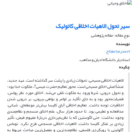
سیر تحول الاهیات اخلاقی کاتولیک
نوع مقاله : مقاله پژوهشی
نویسنده
احمدرضا مفتاح
استادیار دانشگاه ادیان و مذاهب.
چکیده
الاهیات اخلاقی مسیحی، تحولات زیادی را پشت سر گذاشته است. عهد جدید،
منشأ اصلی اخلاق مسیحی است. محور تعالیم حضرت عیسی7، ملکوت خدا بود؛
و تحول درونی، شرط ورود به ملکوت تلقی می‌شد. اخلاق مورد نظر پولس،
فضیلت‌محور بود و به جای تأکید بر اوامر و نواهی بیرونی، بر درونی شدن
اخلاقیات توجه داشت. تعالیم اخلاقی آبای کلیسا بیش‌تر موعظه‌ای، شبانی،
مدافعانه و تعلیمی بود. تا حدود هزار سال، علم اخلاق منسجم و نظام‌مندی
وجود نداشت؛ حتی اگوستین که با نظریه‌پردازی دربارۀ مفهوم فیض، تأثیر
زیادی بر تفکر کلیسا داشت، الاهیات اخلاقی منسجمی طرح نکرد. توماس
آکوئینی با رویکردی فلسفی، نظام‌مندترین و مفصل‌ترین مباحث مربوط به