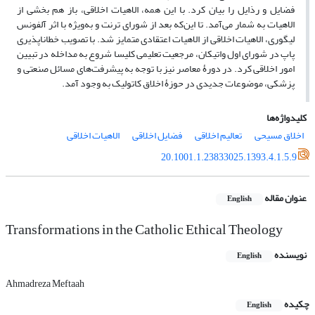
فضایل و رذایل را بیان کرد. با این همه، الاهیات اخلاقی، باز هم بخشی از
الاهیات به شمار می‌آمد. تا این‌که بعد از شورای ترنت و به‌ویژه با اثر آلفونس
لیگوری، الاهیات اخلاقی از الاهیات اعتقادی متمایز شد. با تصویب خطاناپذیری
پاپ در شورای اول واتیکان، مرجعیت تعلیمی کلیسا شروع به مداخله در تبیین
امور اخلاقی کرد. در دورۀ معاصر نیز با توجه به پیشرفت‌های مسائل صنعتی و
پزشکی، موضوعات جدیدی در حوزۀ اخلاق کاتولیک به وجود آمد.
کلیدواژه‌ها
اخلاق مسیحی
تعالیم اخلاقی
فضایل اخلاقی
الاهیات اخلاقی
20.1001.1.23833025.1393.4.1.5.9
عنوان مقاله
English
Transformations in the Catholic Ethical Theology
نویسنده
English
Ahmadreza Meftaah
چکیده
English