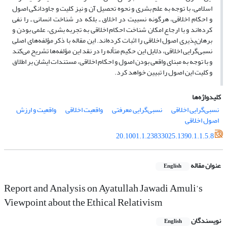
اسلامی، با توجه به علم بشری و نحوه تحصیل آن و نیز کلیت و جاودانگی اصول
و احکام اخلاقی، هرگونه نسبیت در اخلاق ـ بلکه در شناخت انسانی ـ را نفی
کرده‌اند و با ارجاع امکان شناخت احکام اخلاقی به تجربه بشری، علمی بودن و
برهان‌پذیری اصول اخلاقی را اثبات کرده‌اند. این مقاله با ذکر مؤلفه‌های اصلی
نسبی‌گرایی اخلاقی، دلایل این حکیم متأله را در نقد این مؤلفه‌ها تشریح می‌کند
و با توجه به مبنای واقعی بودن اصول و احکام اخلاقی، مستندات ایشان بر اطلاق
و کلیت این اصول را تبیین خواهد کرد.
کلیدواژه‌ها
نسبی‌گرایی اخلاقی
نسبی‌گرایی معرفتی
واقعیت اخلاقی
واقعیت و ارزش
اصول اخلاقی
20.1001.1.23833025.1390.1.1.5.8
عنوان مقاله
English
Report and Analysis on Ayatullah Jawadi Amuli’s
Viewpoint about the Ethical Relativism
نویسندگان
English