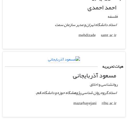
احمد احمدی
فلسفه
استاد دانشگاه تهران و مدیر سازمان سمت
samt.ac.ir
mehdizade
هیات تحریریه
مسعود آذربایجانی
روانشناسی و اخلاق
استادگروه روان شناسی پژوهشگاه حوزه و دانشگاه.قم.
rihu.ac.ir
mazarbayejani