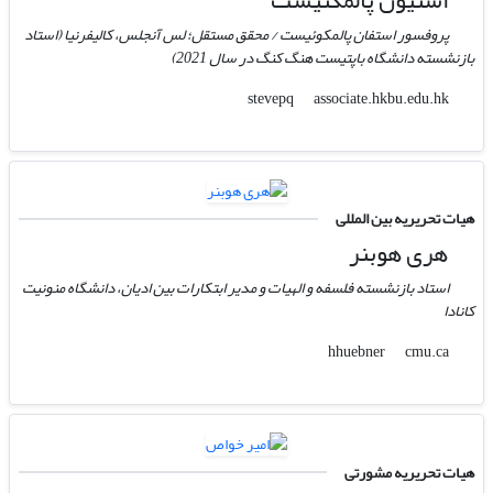
پروفسور استفان پالمکوئیست / محقق مستقل؛ لس آنجلس، کالیفرنیا (استاد
بازنشسته دانشگاه باپتیست هنگ کنگ در سال 2021)
associate.hkbu.edu.hk
stevepq
هیات تحریریه بین المللی
هری هوبنر
استاد بازنشسته فلسفه و الهیات و مدیر ابتکارات بین ادیان، دانشگاه منونیت
کانادا
cmu.ca
hhuebner
هیات تحریریه مشورتی