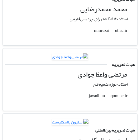
محمد محمدرضایی
استاد دانشگاه تهران، پردیس فارابی
ut.ac.ir
mmrezai
هیات تحریریه
مرتضی واعظ جوادی
استاد حوزه علمیه قم
qom.ac.ir
javadi-m
هیات تحریریه بین المللی
استیون پالمکئیست