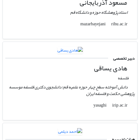
مسعود آذربایجانی
استادپژوهشگاه حوزه و دانشگاه قم
rihu.ac.ir
mazarbayejani
دبیر تخصصی
هادی یساقی
فلسفه
دانش آموخته سطح چهار حوزه علمیه قم؛ دانشجوی دکتری فلسفه موسسه
پژوهشی حکمت و فلسفه ایران
irip.ac.ir
yasaghi
هیات تحریریه