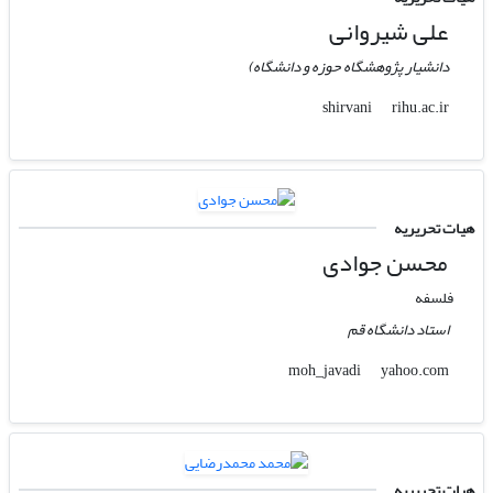
علی شیروانی
دانشیار پژوهشگاه حوزه و دانشگاه)
rihu.ac.ir
shirvani
هیات تحریریه
محسن جوادی
فلسفه
استاد دانشگاه قم
yahoo.com
moh_javadi
هیات تحریریه