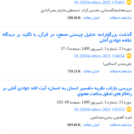
10.22034/ethics.2022.135463
سیدهاشم گلستانی، محسن آزاد، حسنعلی بختیار نصرآبادی
مشاهده مقاله
اصل مقاله
500.46 K
گذشت بزرگوارانه؛ تحلیل چیستی «صفح» در قرآن، با تأکید بر دیدگاه
علامه جوادی آملی
دوره 11، شماره 1، شهریور 1400، صفحه
5-37
10.22034/ethics.2021.134654
علی مدبر (اسلامی)
مشاهده مقاله
اصل مقاله
759.21 K
بررسی بازتاب نظریه «تفسیر انسان به انسان» آیت الله جوادی آملی بر
راه‌کارهای تحقق سلامت معنوی
دوره 11، شماره 1، شهریور 1400، صفحه
69-102
10.22034/ethics.2021.135553
امید آهنچی، یحیی صباغچی
مشاهده مقاله
اصل مقاله
894.66 K