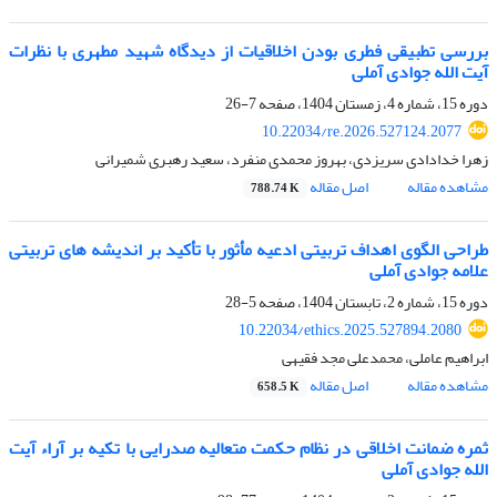
بررسی تطبیقی فطری بودن اخلاقیات از دیدگاه شهید مطهری با نظرات
آیت الله جوادی آملی
دوره 15، شماره 4، زمستان 1404، صفحه
7-26
10.22034/re.2026.527124.2077
زهرا خدادادی سریزدی، بهروز محمدی منفرد، سعید رهبری شمیرانی
مشاهده مقاله
اصل مقاله
788.74 K
طراحی الگوی اهداف تربیتی ادعیه مأثور با تأکید بر اندیشه های تربیتی
علامه جوادی آملی
دوره 15، شماره 2، تابستان 1404، صفحه
5-28
10.22034/ethics.2025.527894.2080
ابراهیم عاملی، محمدعلی مجد فقیهی
مشاهده مقاله
اصل مقاله
658.5 K
ثمره ضمانت اخلاقی در نظام حکمت متعالیه صدرایی با تکیه بر آراء آیت
الله جوادی آملی