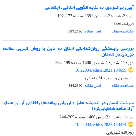
آیین جوانمردی، به مثابه الگویی اخلاقی ـ‌ اجتماعی
دوره 2، شماره 2، زمستان 1391، صفحه
173-192
فرزانه باخدا
مشاهده مقاله
اصل مقاله
307.26 K
بررسی وابستگی روان‌شناختی اخلاق به دین با روش تجربی مطالعه
موردی در همدان
دوره 11، شماره 1، شهریور 1400، صفحه
199-234
10.22034/ethics.2021.134659
علی نصرتی، مسعود آذربایجانی
مشاهده مقاله
اصل مقاله
864.23 K
سرشت انسان در اندیشه هابز و ارزیابی پیامدهای اخلاقی آن بر مبنای
آراء علامه طباطبایی(ره)
دوره 11، شماره 2، بهمن 1400، صفحه
209-244
10.22034/ethics.2022.143474
روح الله شهریاری